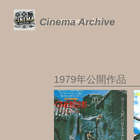
内
容
を
Cinema Archive
no cinema no life
ス
キ
ッ
プ
1979年公開作品