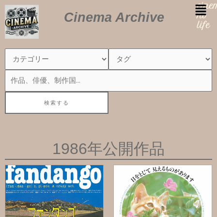
内
cin
Cinema Archive
容
no
を
life
ス
キ
ッ
プ
1986年公開作品