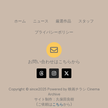
ホーム
ニュース
厳選作品
スタッフ
プライバシーポリシー
お問い合わせはこちらから
T
I
X
h
n
-
r
s
t
e
t
w
a
a
i
Copyright © since2025 Powered by 映画チラシ Cinema
d
g
t
Archive
s
r
t
サイト制作：久保田良樹
a
e
(ご依頼は
こちら
m
から)
r