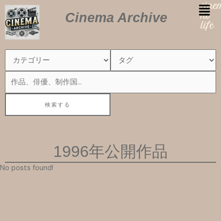
内
cin
Cinema Archive
容
no
を
life
ス
キ
ッ
プ
1996年公開作品
No posts found!