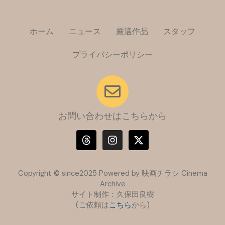
ホーム
ニュース
厳選作品
スタッフ
プライバシーポリシー
お問い合わせはこちらから
T
I
X
h
n
-
r
s
t
e
t
w
a
a
i
Copyright © since2025 Powered by 映画チラシ Cinema
d
g
t
Archive
s
r
t
サイト制作：久保田良樹
a
e
(ご依頼は
こちら
m
から)
r