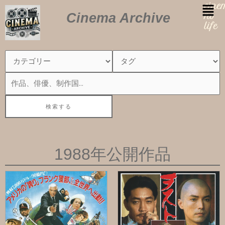
内
cin
Cinema Archive
容
no
を
life
ス
キ
ッ
プ
1988年公開作品