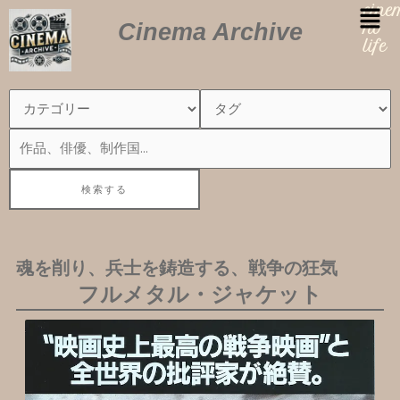
内
cin
Cinema Archive
容
no
を
life
ス
キ
ッ
プ
魂を削り、兵士を鋳造する、戦争の狂気
フルメタル・ジャケット