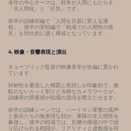
本作の中心テーマは、戦争が人間にもたらす
「非人間化」と「狂気」です。
前半の訓練所編で「人間を兵器に変える過
程」、後半の実戦編で「戦場での人間性の喪
失」を対比的に描く構成となっています。
4. 映像・音響表現と演出
キューブリック監督の映像美学が全編に貫かれ
ています。
対称性を重視した構図と長回しが印象的で、無
駄のないカット割りと冷静なカメラワークが、
訓練所の閉塞感や戦場の混沌を際立たせます。
前半の訓練シーンでは、ハートマン軍曹の罵声
と新兵たちの無表情な顔が、軍隊の非人間性を
象徴し、
後半の戦場では、瓦礫や廃墟の中で繰
り広げられる戦闘が、リアリティと虚無感を同