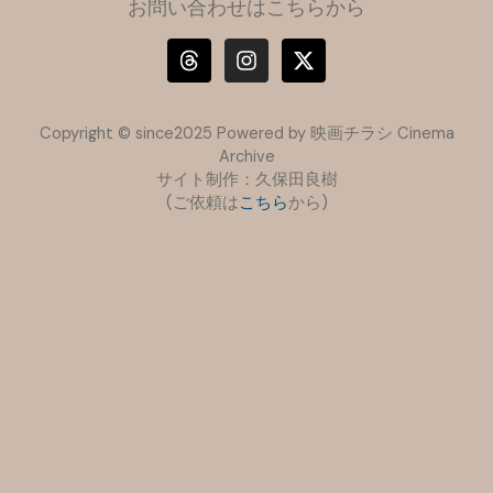
お問い合わせはこちらから
T
I
X
h
n
-
r
s
t
e
t
w
a
a
i
Copyright © since2025 Powered by 映画チラシ Cinema
d
g
t
Archive
s
r
t
サイト制作：久保田良樹
a
e
(ご依頼は
こちら
m
から)
r