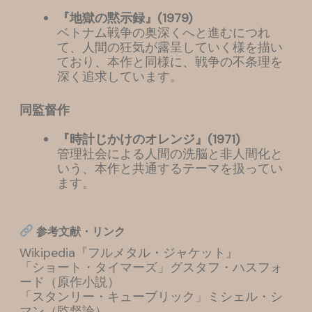
『
地獄の黙示録
』(1979)
ベトナム戦争の奥深くへと進むにつれ
て、人間の狂気が露呈していく様を描い
ており、本作と同様に、戦争の不条理を
深く追求しています。
同監督作
『
時計じかけのオレンジ
』(1971)
管理社会による人間の洗脳と非人間化と
いう、本作と共通するテーマを扱ってい
ます。
参考文献・リンク
Wikipedia『フルメタル・ジャケット』
「ショート・タイマーズ」グスタフ・ハスフォ
ード（原作小説）
「スタンリー・キューブリック」ミシェル・シ
マン（監督論）