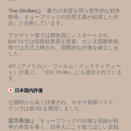
The Girdian
は「暴力の本質を問う哲学的な戦争
映画。キューブリックの完璧主義が結実した作
品」と分析しています。
アカデミー賞では脚色賞にノミネートされ、
BAFTAでは特殊効果賞を受賞。カンヌ国際映画
祭では正式上映され、国際的な評価を確立しま
した。
AFI（アメリカン・フィルム・インスティテュー
ト）が選ぶ、「100 Thrills」にも選出されていま
す。
日本国内評価
公開時から高く評価され、キネマ旬報ベスト・
テンでは第2位を獲得しました。
淀川長治
は「キューブリックの冷徹な視線が戦
争の本質を暴く。日本人にこそ観てほしい反戦