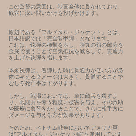
この監督の意図は、映画全体に貫かれており、
観客に深い問いかけを投げかけます。
原題である『フルメタル・ジャケット』とは、
日本語訳では「完全装甲弾」となります。
これは、銃弾の種類を表し、弾丸の鉛の部分を
金属で覆うことで空気抵抗を減らして、貫通力
を上げた銃弾を指します。
本来銃弾は、着弾した時に貫通力が低い方が身
体に与えるダメージは大きく、貫通することで
むしろ死亡率は下がります。
しかし、戦場においては、単に敵兵を殺すよ
り、戦闘力を奪う程度に被害を与え、その救助
や医療に負荷をかけることで、さらに相手方に
ダメージを与える方が効果があります。
そのため、ベトナム戦争においてアメリカ軍
は”フルメタル・ジャケット弾”を使用していま