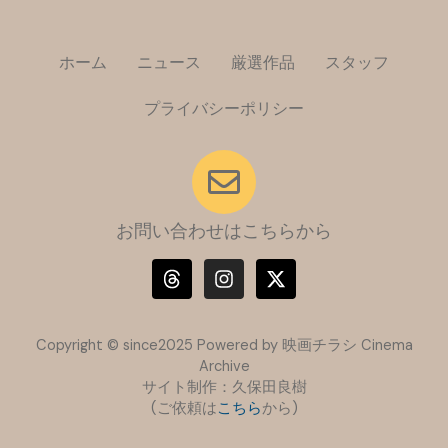
ホーム
ニュース
厳選作品
スタッフ
プライバシーポリシー
お問い合わせはこちらから
T
I
X
h
n
-
r
s
t
e
t
w
a
a
i
Copyright © since2025 Powered by 映画チラシ Cinema
d
g
t
Archive
s
r
t
サイト制作：久保田良樹
a
e
(ご依頼は
こちら
m
から)
r