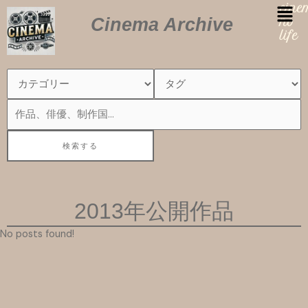
内
cin
Cinema Archive
容
no
を
life
ス
キ
ッ
プ
2013年公開作品
No posts found!