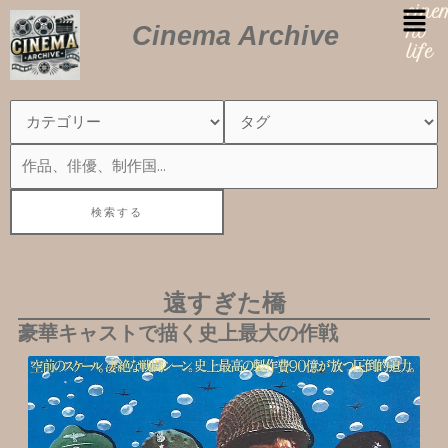
内
cin
Cinema Archive
容
no
を
life
ス
キ
ッ
プ
遠すぎた橋
豪華キャストで描く史上最大の作戦