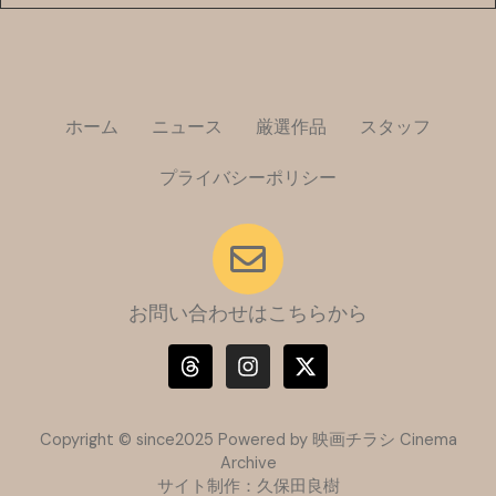
ホーム
ニュース
厳選作品
スタッフ
プライバシーポリシー
お問い合わせはこちらから
T
I
X
h
n
-
r
s
t
e
t
w
a
a
i
Copyright © since2025 Powered by 映画チラシ Cinema
d
g
t
Archive
s
r
t
サイト制作：久保田良樹
a
e