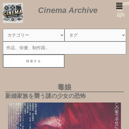
内
cin
Cinema Archive
容
no
を
life
ス
キ
ッ
プ
毒娘
新婚家族を襲う謎の少女の恐怖