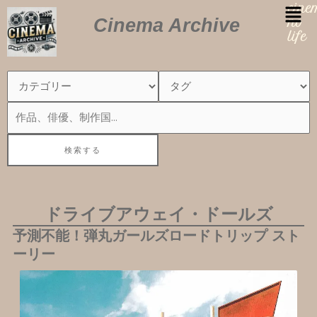
内
cin
Cinema Archive
容
no
を
life
ス
キ
ッ
プ
ドライブアウェイ・ドールズ
予測不能！弾丸ガールズロードトリップ スト
ーリー