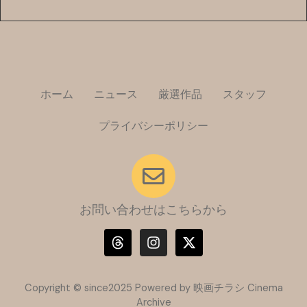
ホーム
ニュース
厳選作品
スタッフ
プライバシーポリシー
お問い合わせはこちらから
T
I
X
h
n
-
r
s
t
e
t
w
a
a
i
Copyright © since2025 Powered by 映画チラシ Cinema
d
g
t
Archive
s
r
t