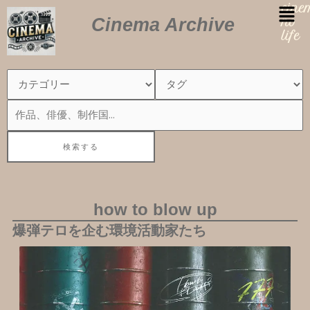
内
cin
Cinema Archive
容
no
を
life
ス
キ
ッ
プ
how to blow up
爆弾テロを企む環境活動家たち