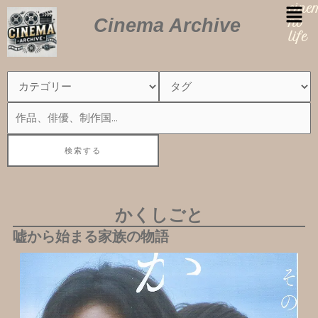
内
cin
Cinema Archive
容
no
を
life
ス
キ
ッ
プ
かくしごと
嘘から始まる家族の物語