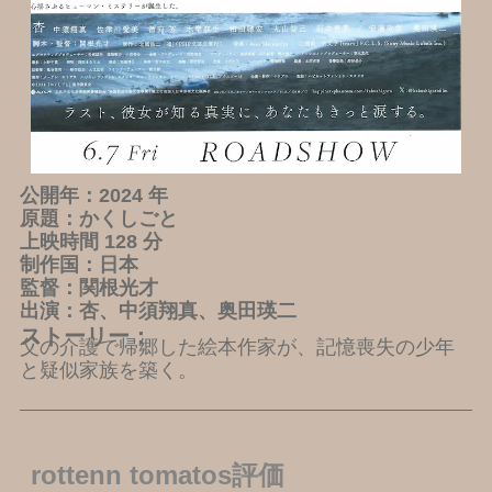
公開年：2024 年
原題：かくしごと
上映時間 128 分
制作国：日本
監督：関根光才
出演：杏、中須翔真、奥田瑛二
ストーリー：
父の介護で帰郷した絵本作家が、記憶喪失の少年
と疑似家族を築く。
rottenn tomatos評価