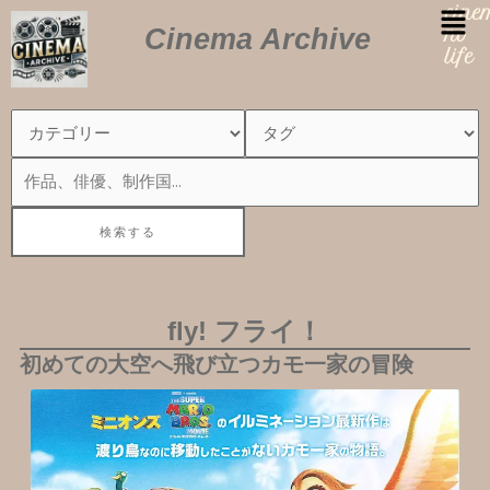
内
cin
Cinema Archive
容
no
を
life
ス
キ
ッ
プ
fly! フライ！
初めての大空へ飛び立つカモ一家の冒険