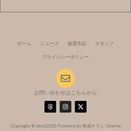
ホーム
ニュース
厳選作品
スタッフ
プライバシーポリシー
お問い合わせはこちらから
T
I
X
h
n
-
r
s
t
e
t
w
a
a
i
Copyright © since2025 Powered by 映画チラシ Cinema
d
g
t