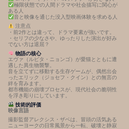
極限状態での人間ドラマや社会描写に関心が
ある人
音と映像を通じた没入型映画体験を求める人
注意点
・前2作とは違って、ドラマ要素が強いです。
・セリフの少なさや、ゆったりした演出が好み
でない方は退屈？
物語の核心
エヴァ（ルピタ・ニョンゴ）が愛猫とともに遭
遇した異生物襲撃。
音を立てずに移動する生存ゲームが、偶然出会
ったエリック（ジョセフ・クイン）との無言の
絆を育みます。
都市機能の崩壊プロセスが、現代社会の脆弱性
を浮き彫りにしています。
技術的評価
映像言語
撮影監督アレクシス・ザベは、冒頭の活気ある
ニューヨークの日常風景から一転、破壊と静寂