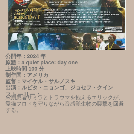
公開年：2024 年
原題：a quiet place: day one
上映時間 100 分
制作国：アメリカ
監督：マイケル・サルノスキ
出演：ルピタ・ニョンゴ、ジョセフ・クイン
ストーリー：
末期患者サミラとトラウマを抱えるエリックが、
愛猫フロドを守りながら音感覚生物の襲撃を回避
する。