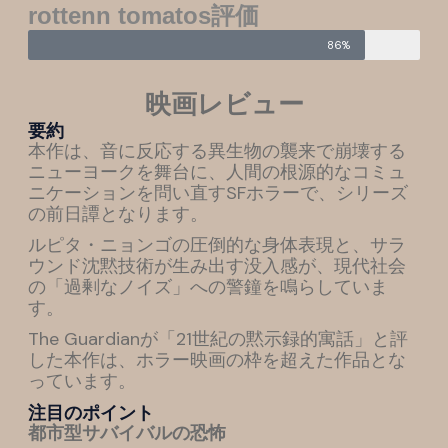
rottenn tomatos評価
86%
映画レビュー
要約
本作は、音に反応する異生物の襲来で崩壊する
ニューヨークを舞台に、人間の根源的なコミュ
ニケーションを問い直すSFホラーで、シリーズ
の前日譚となります。
ルピタ・ニョンゴの圧倒的な身体表現と、サラ
ウンド沈黙技術が生み出す没入感が、現代社会
の「過剰なノイズ」への警鐘を鳴らしていま
す。
The Guardianが「21世紀の黙示録的寓話」と評
した本作は、ホラー映画の枠を超えた作品とな
っています。
注目のポイント
都市型サバイバルの恐怖