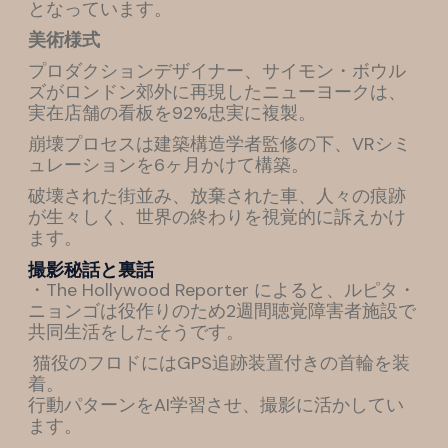
となっています。
美術様式
プロダクションデザイナー、サイモン・ボウル
ズがロンドン郊外に再現したニューヨークは、
実在店舗の看板を92%忠実に複製。
崩壊プロセスは建築構造学者監修の下、VRシミ
ュレーションを6ヶ月かけて構築。
破壊された街並み、放棄された車、人々の痕跡
が生々しく、世界の終わりを視覚的に訴えかけ
ます。
撮影秘話と裏話
・The Hollywood Reporter によると、ルピタ・
ニョンゴは役作りのため2週間聴覚障害者施設で
共同生活をしたそうです。
猫役のフロドにはGPS追跡装置付きの首輪を装
着。
行動パターンをAI学習させ、撮影に活かしてい
ます。