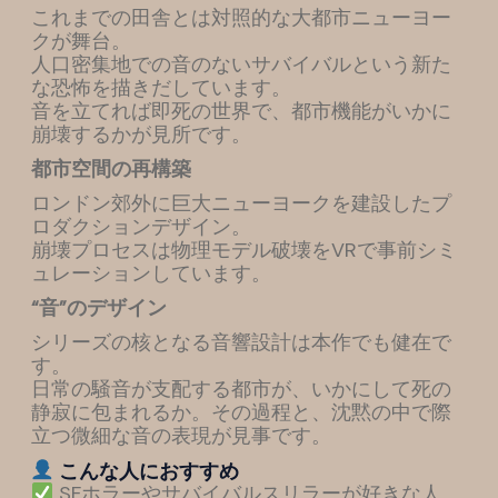
これまでの田舎とは対照的な大都市ニューヨー
クが舞台。
人口密集地での音のないサバイバルという新た
な恐怖を描きだしています。
音を立てれば即死の世界で、都市機能がいかに
崩壊するかが見所です。
都市空間の再構築
ロンドン郊外に巨大ニューヨークを建設したプ
ロダクションデザイン。
崩壊プロセスは物理モデル破壊をVRで事前シミ
ュレーションしています。
“音”のデザイン
シリーズの核となる音響設計は本作でも健在で
す。
日常の騒音が支配する都市が、いかにして死の
静寂に包まれるか。その過程と、沈黙の中で際
立つ微細な音の表現が見事です。
こんな人におすすめ
SFホラーやサバイバルスリラーが好きな人