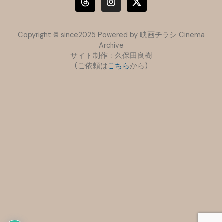
r
s
t
e
t
w
a
a
i
Copyright © since2025 Powered by 映画チラシ Cinema
d
g
t
Archive
s
r
t
サイト制作：久保田良樹
a
e
(ご依頼は
こちら
m
から)
r