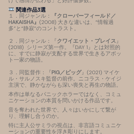
けで感情が伝わる」と好評価多数。
関連作品3選
１．同ジャンル：
『クローバーフィールド／
HAKAISHA』
(2008) 大きな違いは、“情報過
多”と“静寂”のコントラスト。
２．同ジャンル：『
クワイエット・プレイス
』
(2018) シリーズ第一作。『DAY 1』とは対照的
に、すでに静寂が支配する世界で生きるアボッ
ト一家の物語。
３．同監督作：『
PIG／ピッグ
』(2021) マイケ
ル・サルノスキ監督の前作。ニコラス・ケイジ
主演で、静かながらも深い喪失と再生の物語。
本作は単なるパニックホラーではなく、コミュ
ニケーションの本質を問いかける作品です。
音を奪われた世界で、人々はいかにして繋が
り、理解し合うのか。
特に主人公サミラの視点は、非言語コミュニケ
ーションの重要性を浮き彫りにします。