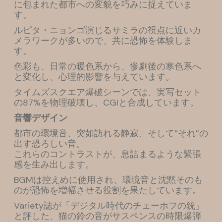
に包まれた都市への変貌を巧みに捉えていま
す。
ルピタ・ニョンゴ演じるサミラの視点に近いカ
メラワークが多いので、共に恐怖を体験しま
す。
色彩も、日常の暖色系から、惨劇後の寒色系へ
と変化し、心理的影響を与えています。
タイムズスクエア爆破シーンでは、実写セット
の87%を物理破壊し、CGIと合成しています。
音響デザイン
都市の環境音、突如訪れる静寂、そして“それ”の
出す恐ろしい音。
これらのコントラストが、息詰まるような緊張
感を生み出します。
BGMは控えめに使用され、環境音と沈黙そのも
のが恐怖を増幅させる役割を果たしています。
Variety誌が「デジタル時代のチェーホフの銃」
と評した、猫の鈴の音がサスペンスの時限爆弾