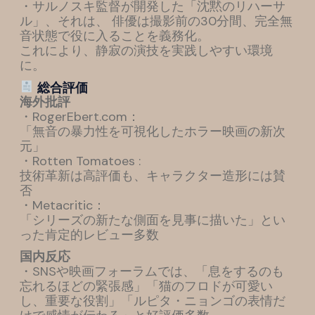
・サルノスキ監督が開発した「沈黙のリハーサ
ル」、それは、 俳優は撮影前の30分間、完全無
音状態で役に入ることを義務化。
これにより、静寂の演技を実践しやすい環境
に。
総合評価
海外批評
・RogerEbert.com：
「無音の暴力性を可視化したホラー映画の新次
元」
・Rotten Tomatoes :
技術革新は高評価も、キャラクター造形には賛
否
・Metacritic：
「シリーズの新たな側面を見事に描いた」とい
った肯定的レビュー多数
国内反応
・SNSや映画フォーラムでは、「息をするのも
忘れるほどの緊張感」「猫のフロドが可愛い
し、重要な役割」「ルピタ・ニョンゴの表情だ