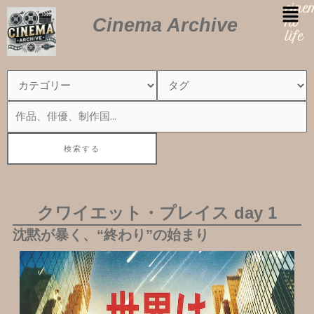
内
cin
Cinema Archive
容
no
を
life
ス
キ
ッ
プ
クワイエット・プレイス day 1
沈黙が暴く、“終わり”の始まり