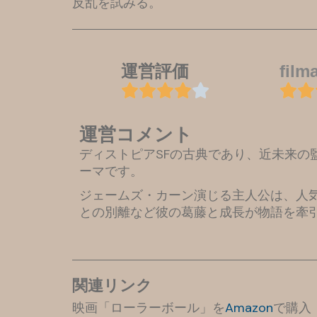
反乱を試みる。
運営評価
fil
運営コメント
ディストピアSFの古典であり、近未来
ーマです。
ジェームズ・カーン演じる主人公は、人
との別離など彼の葛藤と成長が物語を牽
関連リンク
映画「ローラーボール」を
Amazon
で購入