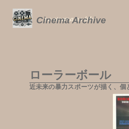
内
容
を
Cinema Archive
no cinema no life
ス
キ
ッ
プ
ローラーボール
近未来の暴力スポーツが描く、個