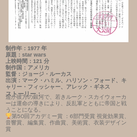
制作年：1977 年
原題：star wars
上映時間：121 分
制作国：アメリカ
監督：ジョージ・ルーカス
出演：マーク・ハミル、ハリソン・フォード、キ
ャリー・フィッシャー、アレック・ギネス
ストーリー：
遥か彼方の銀河で、若きルーク・スカイウォーカ
ーは運命の導きにより、反乱軍とともに帝国と戦
うことになる。
第50回アカデミー賞 ：6部門受賞 視覚効果賞、
音響賞、編集賞、作曲賞、美術賞、衣装デザイン
賞