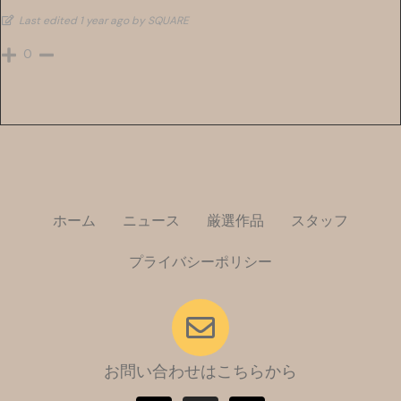
Last edited 1 year ago by SQUARE
0
ホーム
ニュース
厳選作品
スタッフ
プライバシーポリシー
お問い合わせはこちらから
T
I
X