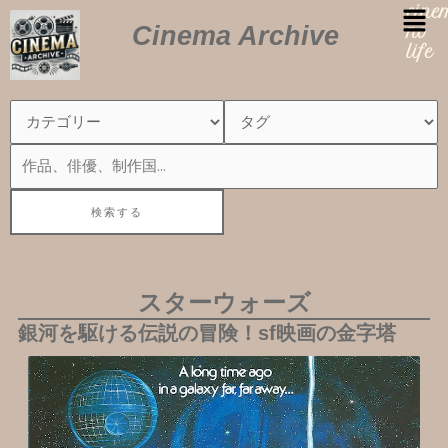
内
cin
Cinema Archive
容
no
を
life
ス
キ
ッ
プ
スターウォーズ
銀河を駆ける伝説の冒険！sf映画の金字塔