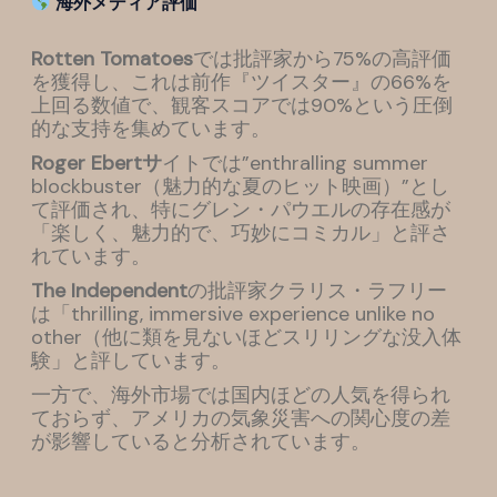
海外メディア評価
Rotten Tomatoes
では批評家から75%の高評価
を獲得し、これは前作『ツイスター』の66%を
上回る数値で、観客スコアでは90%という圧倒
的な支持を集めています。
Roger Ebertサ
イトでは”enthralling summer
blockbuster（魅力的な夏のヒット映画）”とし
て評価され、特にグレン・パウエルの存在感が
「楽しく、魅力的で、巧妙にコミカル」と評さ
れています。
The Independent
の批評家クラリス・ラフリー
は「thrilling, immersive experience unlike no
other（他に類を見ないほどスリリングな没入体
験」と評しています。
一方で、海外市場では国内ほどの人気を得られ
ておらず、アメリカの気象災害への関心度の差
が影響していると分析されています。