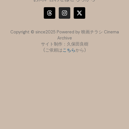
T
I
X
h
n
-
r
s
t
e
t
w
a
a
i
Copyright © since2025 Powered by 映画チラシ Cinema
d
g
t
Archive
s
r
t
サイト制作：久保田良樹
a
e
(ご依頼は
こちら
m
から)
r