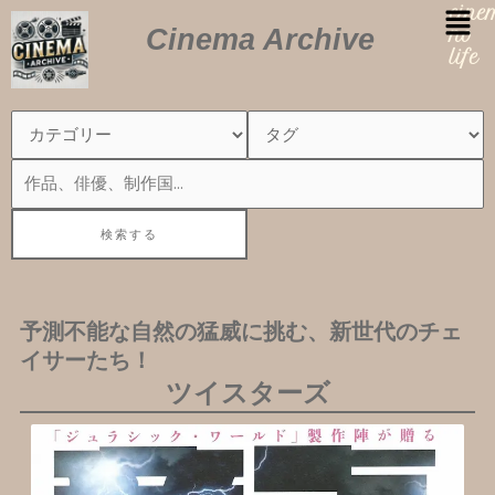
内
cin
Cinema Archive
容
no
を
life
ス
キ
ッ
プ
予測不能な自然の猛威に挑む、新世代のチェ
イサーたち！
ツイスターズ