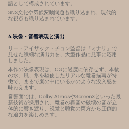
語として構成されています。
SNS文化や気候変動問題も織り込まれ、現代的
な視点も織り込まれています。
4.映像・音響表現と演出
リー・アイザック・チョン監督は『ミナリ』で
見せた繊細な演出力を、大型作品に見事に応用
しました。
本作の映像表現は、CGに過度に依存せず、本物
の水、風、氷を駆使したリアルな竜巻描写が特
徴で、まるで嵐の中にいるかのような没入感を
味わえます。
音響面では、Dolby AtmosやScreenXといった最
新技術が採用され、竜巻の轟音や破壊の音が立
体的に響き渡り、視覚と聴覚の両方から圧倒的
な迫力を楽しめます。