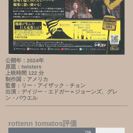
公開年：2024年
原題：twisters
上映時間 122 分
制作国：アメリカ
監督：リー・アイザック・チョン
出演：デイジー・エドガー＝ジョーンズ、グレ
ン・パウエル
rottenn tomatos評価
75%