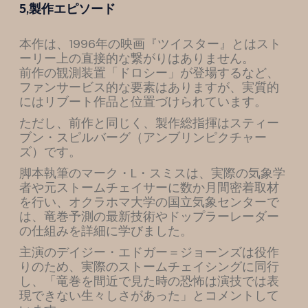
5,製作エピソード
本作は、1996年の映画『ツイスター』とはスト
ーリー上の直接的な繋がりはありません。
前作の観測装置「ドロシー」が登場するなど、
ファンサービス的な要素はありますが、実質的
にはリブート作品と位置づけられています。
ただし、前作と同じく、製作総指揮はスティー
ブン・スピルバーグ（アンブリンピクチャー
ズ）です。
脚本執筆のマーク・L・スミスは、実際の気象学
者や元ストームチェイサーに数か月間密着取材
を行い、オクラホマ大学の国立気象センターで
は、竜巻予測の最新技術やドップラーレーダー
の仕組みを詳細に学びました。
主演のデイジー・エドガー＝ジョーンズは役作
りのため、実際のストームチェイシングに同行
し、「竜巻を間近で見た時の恐怖は演技では表
現できない生々しさがあった」とコメントして