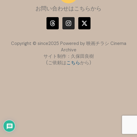
お問い合わせはこちらから
T
I
X
h
n
-
r
s
t
e
t
w
a
a
i
Copyright © since2025 Powered by 映画チラシ Cinema
d
g
t
Archive
s
r
t
サイト制作：久保田良樹
a
e
(ご依頼は
こちら
m
から)
r