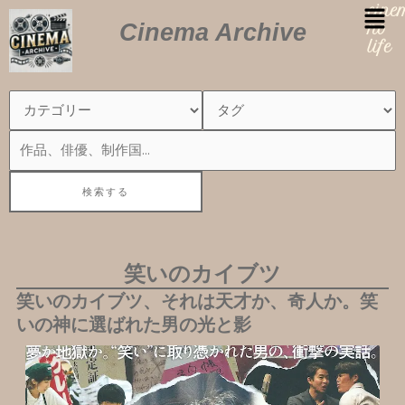
内
cin
Cinema Archive
容
no
を
life
ス
キ
ッ
プ
笑いのカイブツ
笑いのカイブツ、それは天才か、奇人か。笑
いの神に選ばれた男の光と影