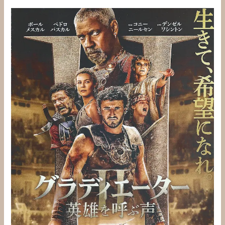
グ
ラ
デ
ィ
エ
ー
タ
ー
２
英
雄
を
呼
ぶ
声