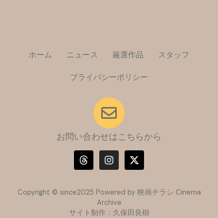
ホーム
ニュース
厳選作品
スタッフ
プライバシーポリシー
お問い合わせはこちらから
T
I
X
h
n
-
r
s
t
e
t
w
a
a
i
Copyright © since2025 Powered by 映画チラシ Cinema
d
g
t
Archive
s
r
t
サイト制作：久保田良樹
a
e