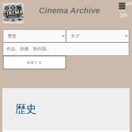
内
cin
Cinema Archive
容
no
を
life
ス
キ
ッ
プ
歴史