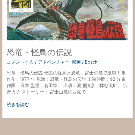
伝
説
恐竜・怪鳥の伝説
コメントする
/
アドベンチャー
,
邦画
/
Bosch
恐竜・怪鳥の伝説 伝説の怪鳥と恐竜、富士の麓で激突！ 制
作年：1977 年 原題：恐竜・怪鳥の伝説 上映時間：92 分 制
作国：日本 監督：倉田準二 出演：渡瀬恒彦、林彰太郎、 沢
野火子 ストーリー： 富士山麓の西湖で、
続きを読む »