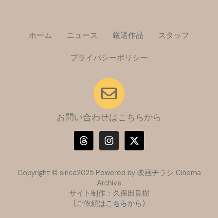
ホーム
ニュース
厳選作品
スタッフ
プライバシーポリシー
お問い合わせはこちらから
T
I
X
h
n
-
r
s
t
e
t
w
a
a
i
Copyright © since2025 Powered by 映画チラシ Cinema
d
g
t
Archive
s
r
t
サイト制作：久保田良樹
a
e
(ご依頼は
こちら
m
から)
r