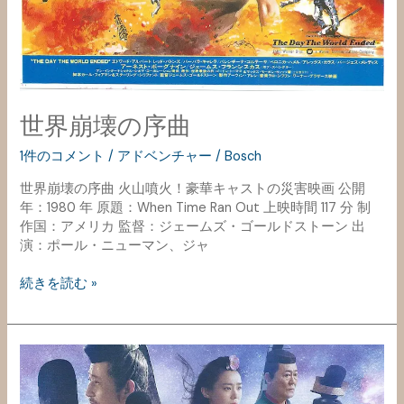
世界崩壊の序曲
1件のコメント
/
アドベンチャー
/
Bosch
世界崩壊の序曲 火山噴火！豪華キャストの災害映画 公開
年：1980 年 原題：When Time Ran Out 上映時間 117 分 制
作国：アメリカ 監督：ジェームズ・ゴールドストーン 出
演：ポール・ニューマン、ジャ
続きを読む »
陰
陽
師