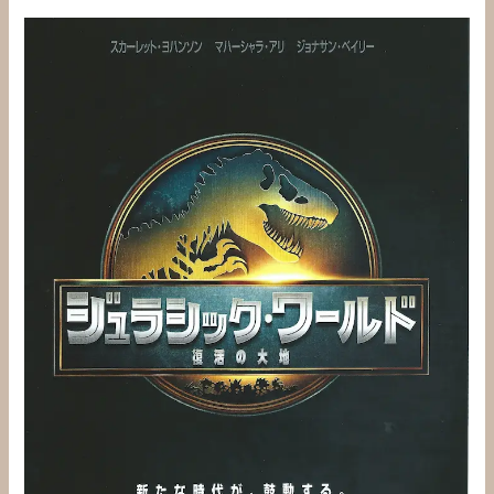
ジ
ュ
ラ
シ
ッ
ク・
ワ
ー
ル
ド
復
活
の
大
地