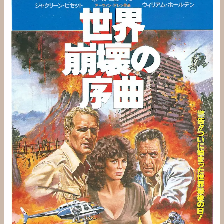
界
崩
壊
の
序
曲