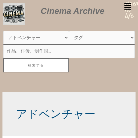
内
cin
Cinema Archive
容
no
を
life
ス
キ
ッ
プ
アドベンチャー