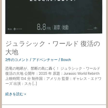
ジュラシック・ワールド 復活の
大地
2件のコメント
/
アドベンチャー
/
Bosch
恐竜の咆哮が、禁断の島に轟く！ ジュラシック・ワールド
復活の大地 公開年：2025 年 原題：Jurassic World Rebirth
上映時間 134 分 制作国：アメリカ 監督：ギャレス・エドワ
ーズ 出演：スカ […]
続きを読む »